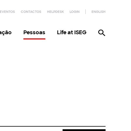
EVENTOS
CONTACTOS
HELPDESK
LOGIN
ENGLISH
gação
Pessoas
Life at ISEG