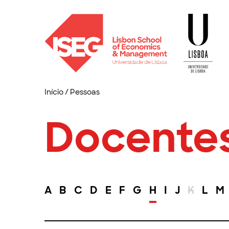
Início
/
Pessoas
Docente
A
B
C
D
E
F
G
H
I
J
K
L
M