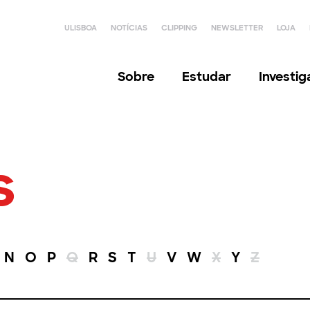
ULISBOA
NOTÍCIAS
CLIPPING
NEWSLETTER
LOJA
Sobre
Estudar
Investi
s
N
O
P
Q
R
S
T
U
V
W
X
Y
Z