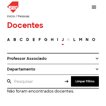
Início
/
Pessoas
Docentes
A
B
C
D
E
F
G
H
I
J
K
L
M
N
O
P
Professor Associado
Departamento
Limpar Filtros
Não foram encontrados docentes.