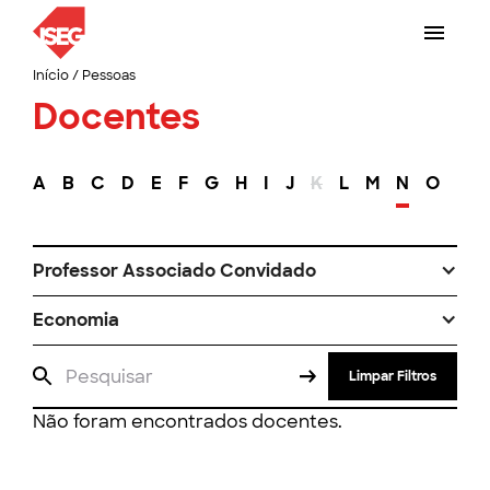
Início
/
Pessoas
Docentes
A
B
C
D
E
F
G
H
I
J
K
L
M
N
O
P
Professor Associado Convidado
Economia
Limpar Filtros
Não foram encontrados docentes.