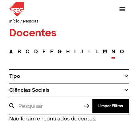
Início
/
Pessoas
Docentes
A
B
C
D
E
F
G
H
I
J
K
L
M
N
O
P
Tipo
Ciências Sociais
Limpar Filtros
Não foram encontrados docentes.