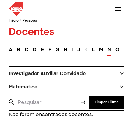
Início
/
Pessoas
Docentes
A
B
C
D
E
F
G
H
I
J
K
L
M
N
O
P
Investigador Auxiliar Convidado
Matemática
Limpar Filtros
Não foram encontrados docentes.