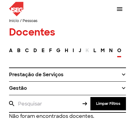
Início
/
Pessoas
Docentes
A
B
C
D
E
F
G
H
I
J
K
L
M
N
O
P
Prestação de Serviços
Gestão
Limpar Filtros
Não foram encontrados docentes.