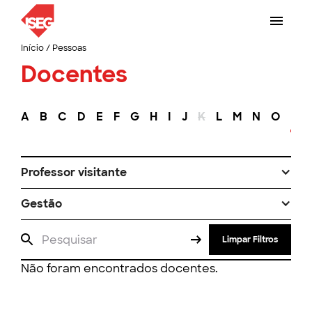
Início
/
Pessoas
Docentes
A
B
C
D
E
F
G
H
I
J
K
L
M
N
O
P
Professor visitante
Gestão
Limpar Filtros
Não foram encontrados docentes.