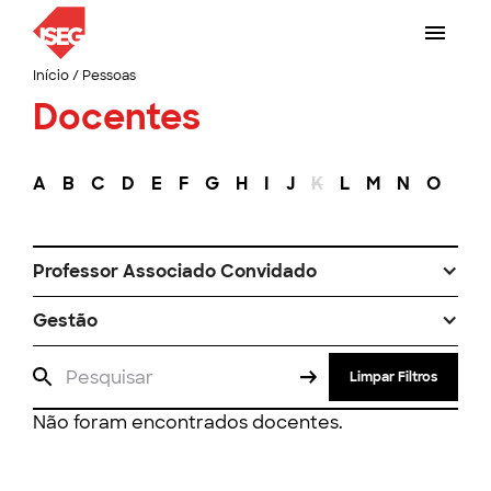
Início
/
Pessoas
Docentes
A
B
C
D
E
F
G
H
I
J
K
L
M
N
O
P
Professor Associado Convidado
Gestão
Limpar Filtros
Não foram encontrados docentes.