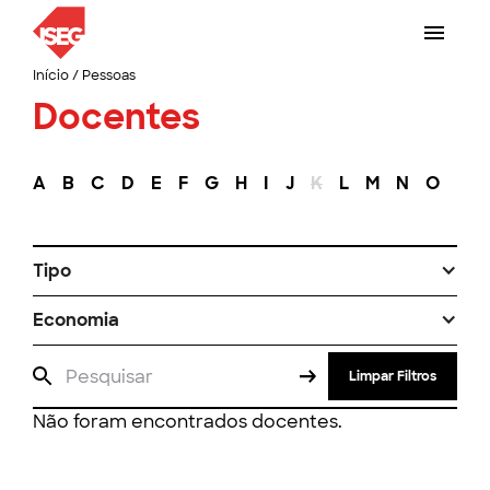
Início
/
Pessoas
Docentes
A
B
C
D
E
F
G
H
I
J
K
L
M
N
O
P
Tipo
Economia
Limpar Filtros
Não foram encontrados docentes.