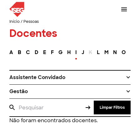
Início
/
Pessoas
Docentes
A
B
C
D
E
F
G
H
I
J
K
L
M
N
O
P
Assistente Convidado
Gestão
Limpar Filtros
Não foram encontrados docentes.