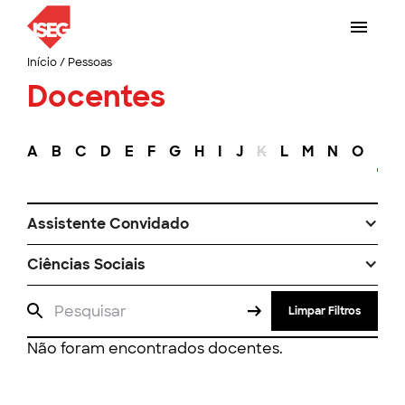
Início
/
Pessoas
Docentes
A
B
C
D
E
F
G
H
I
J
K
L
M
N
O
P
Assistente Convidado
Ciências Sociais
Limpar Filtros
Não foram encontrados docentes.