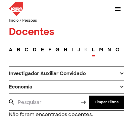
Início
/
Pessoas
Docentes
A
B
C
D
E
F
G
H
I
J
K
L
M
N
O
P
Investigador Auxiliar Convidado
Economia
Limpar Filtros
Não foram encontrados docentes.