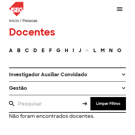
Início
/
Pessoas
Docentes
A
B
C
D
E
F
G
H
I
J
K
L
M
N
O
P
Investigador Auxiliar Convidado
Gestão
Limpar Filtros
Não foram encontrados docentes.