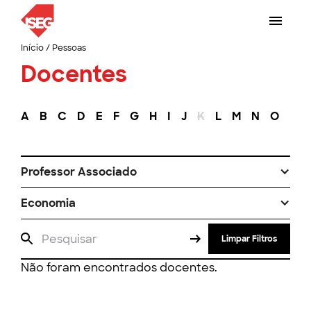
Início
/
Pessoas
Docentes
A
B
C
D
E
F
G
H
I
J
K
L
M
N
O
P
Professor Associado
Economia
Limpar Filtros
Não foram encontrados docentes.