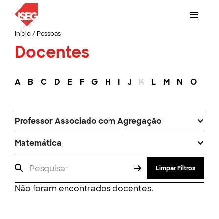
Início
/
Pessoas
Docentes
A
B
C
D
E
F
G
H
I
J
K
L
M
N
O
P
Professor Associado com Agregação
Matemática
Limpar Filtros
Não foram encontrados docentes.