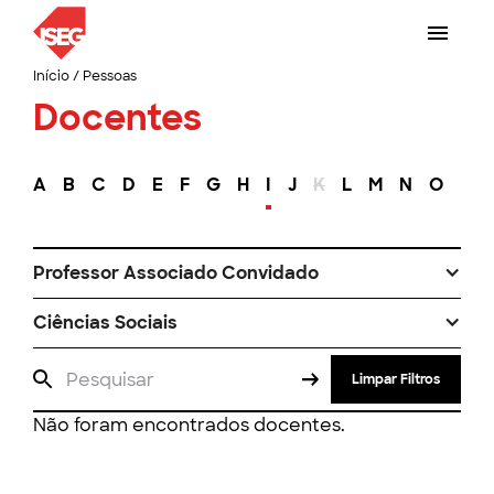
Início
/
Pessoas
Docentes
A
B
C
D
E
F
G
H
I
J
K
L
M
N
O
P
Professor Associado Convidado
Ciências Sociais
Limpar Filtros
Não foram encontrados docentes.