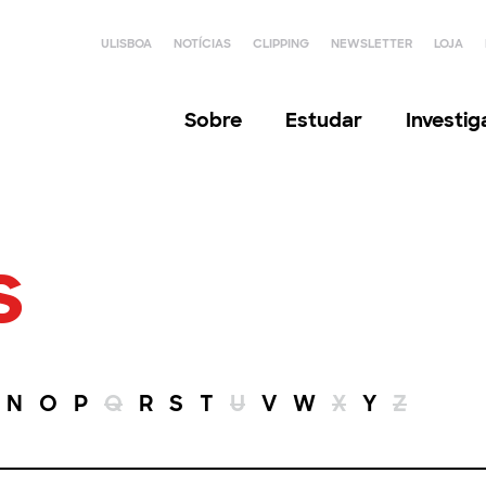
ULISBOA
NOTÍCIAS
CLIPPING
NEWSLETTER
LOJA
Sobre
Estudar
Investi
s
N
O
P
Q
R
S
T
U
V
W
X
Y
Z