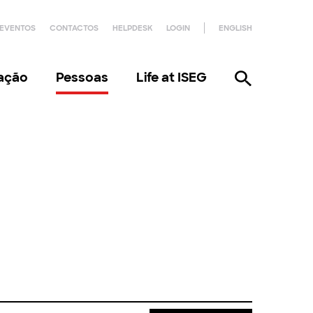
EVENTOS
CONTACTOS
HELPDESK
LOGIN
ENGLISH
gação
Pessoas
Life at ISEG