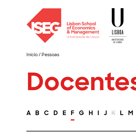
Início
/
Pessoas
Docente
A
B
C
D
E
F
G
H
I
J
K
L
M