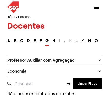
Início
/
Pessoas
Docentes
A
B
C
D
E
F
G
H
I
J
K
L
M
N
O
P
Professor Auxiliar com Agregação
Economia
Limpar Filtros
Não foram encontrados docentes.