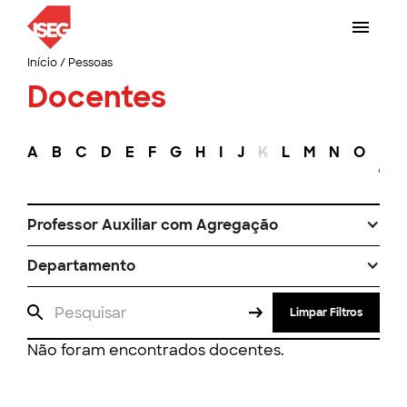
Início
/
Pessoas
Docentes
A
B
C
D
E
F
G
H
I
J
K
L
M
N
O
P
Professor Auxiliar com Agregação
Departamento
Limpar Filtros
Não foram encontrados docentes.