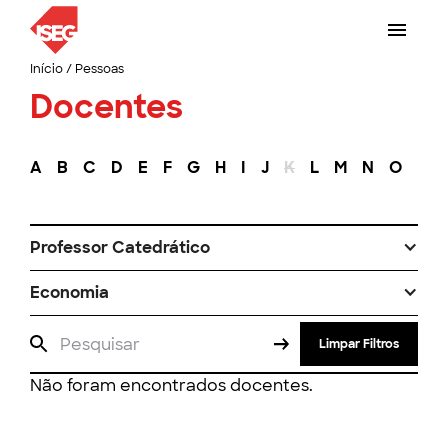
Início
/
Pessoas
Docentes
A
B
C
D
E
F
G
H
I
J
K
L
M
N
O
P
Professor Catedrático
Economia
Limpar Filtros
Não foram encontrados docentes.