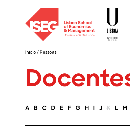
Início
/
Pessoas
Docente
A
B
C
D
E
F
G
H
I
J
K
L
M