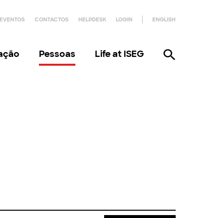
EVENTOS
CONTACTOS
HELPDESK
LOGIN
ENGLISH
gação
Pessoas
Life at ISEG