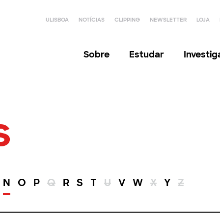
ULISBOA
NOTÍCIAS
CLIPPING
NEWSLETTER
LOJA
Sobre
Estudar
Investi
s
N
O
P
Q
R
S
T
U
V
W
X
Y
Z