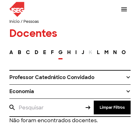
Início
/
Pessoas
Docentes
A
B
C
D
E
F
G
H
I
J
K
L
M
N
O
P
Professor Catedrático Convidado
Economia
Limpar Filtros
Não foram encontrados docentes.