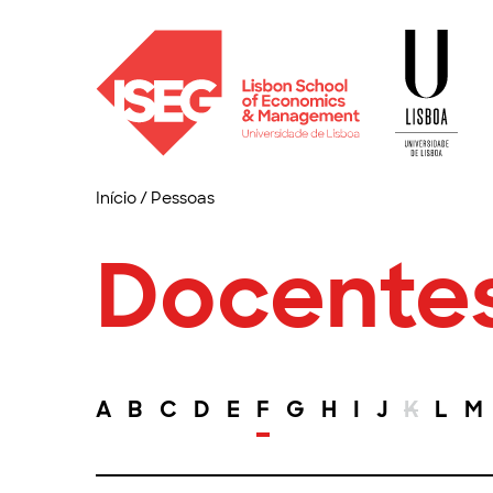
Início
/
Pessoas
Docente
A
B
C
D
E
F
G
H
I
J
K
L
M