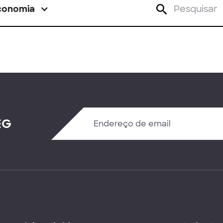
conomia
EG