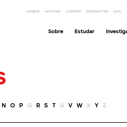
ULISBOA
NOTÍCIAS
CLIPPING
NEWSLETTER
LOJA
Sobre
Estudar
Investi
s
N
O
P
Q
R
S
T
U
V
W
X
Y
Z