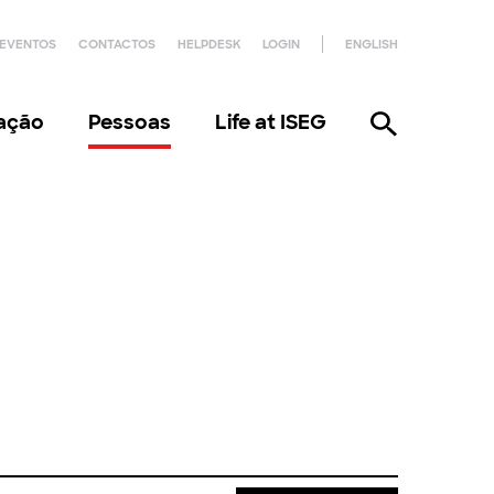
EVENTOS
CONTACTOS
HELPDESK
LOGIN
ENGLISH
gação
Pessoas
Life at ISEG