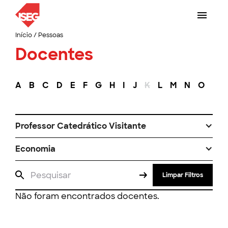
Início
/
Pessoas
Docentes
A
B
C
D
E
F
G
H
I
J
K
L
M
N
O
P
Professor Catedrático Visitante
Economia
Limpar Filtros
Não foram encontrados docentes.