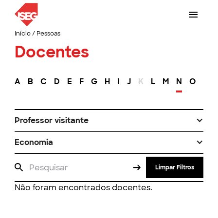
Início
/
Pessoas
Docentes
A
B
C
D
E
F
G
H
I
J
K
L
M
N
O
P
Professor visitante
Economia
Limpar Filtros
Não foram encontrados docentes.