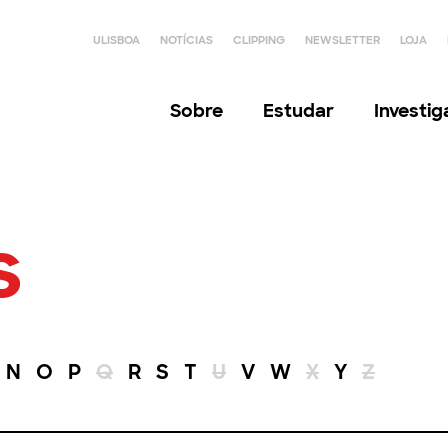
ULISBOA
NOTÍCIAS
CLIPPING
NEWSLETTER
LOJA
Sobre
Estudar
Investi
s
N
O
P
Q
R
S
T
U
V
W
X
Y
Z