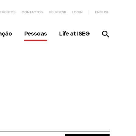
EVENTOS
CONTACTOS
HELPDESK
LOGIN
ENGLISH
gação
Pessoas
Life at ISEG