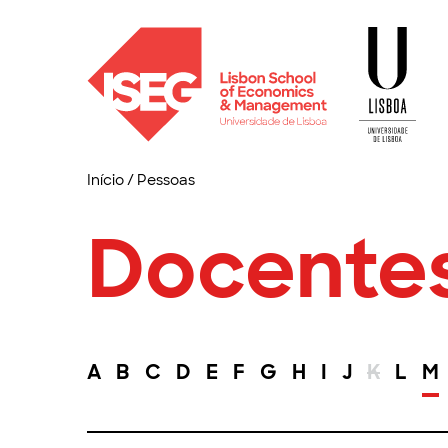
Início
/
Pessoas
Docente
A
B
C
D
E
F
G
H
I
J
K
L
M