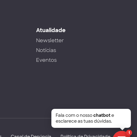
s
Atualidade
Newsletter
Notícias
Eventos
Fala com o nosso
chatbot
e
esclarece as tuas dúvidas.
1
s
Canal de Denúncia
Política de Privacidade