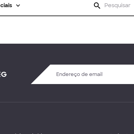
ciais
EG