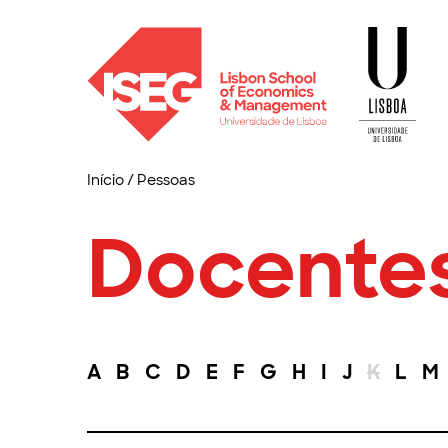
Início
/
Pessoas
Docente
A
B
C
D
E
F
G
H
I
J
K
L
M