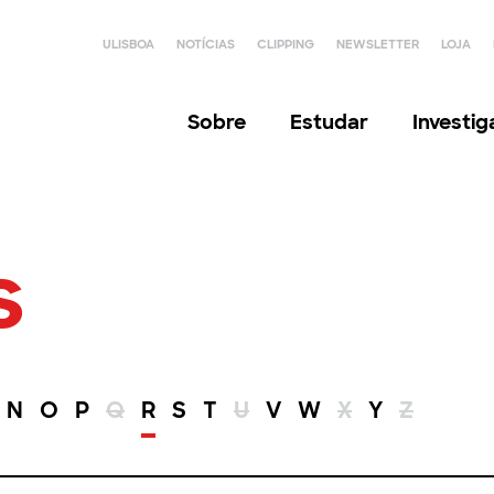
ULISBOA
NOTÍCIAS
CLIPPING
NEWSLETTER
LOJA
Sobre
Estudar
Investi
s
N
O
P
Q
R
S
T
U
V
W
X
Y
Z