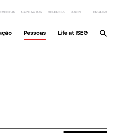
EVENTOS
CONTACTOS
HELPDESK
LOGIN
ENGLISH
gação
Pessoas
Life at ISEG