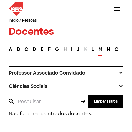
Início
/
Pessoas
Docentes
A
B
C
D
E
F
G
H
I
J
K
L
M
N
O
P
Professor Associado Convidado
Ciências Sociais
Limpar Filtros
Não foram encontrados docentes.