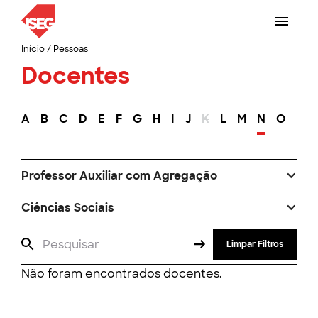
Início
/
Pessoas
Docentes
A
B
C
D
E
F
G
H
I
J
K
L
M
N
O
P
Professor Auxiliar com Agregação
Ciências Sociais
Limpar Filtros
Não foram encontrados docentes.