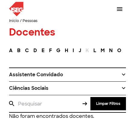
Início
/
Pessoas
Docentes
A
B
C
D
E
F
G
H
I
J
K
L
M
N
O
P
Assistente Convidado
Ciências Sociais
Limpar Filtros
Não foram encontrados docentes.