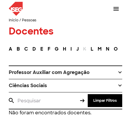
Início
/
Pessoas
Docentes
A
B
C
D
E
F
G
H
I
J
K
L
M
N
O
P
Professor Auxiliar com Agregação
Ciências Sociais
Limpar Filtros
Não foram encontrados docentes.