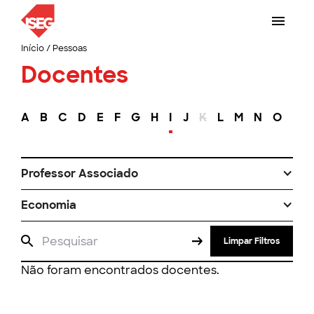
Início
/
Pessoas
Docentes
A
B
C
D
E
F
G
H
I
J
K
L
M
N
O
P
Professor Associado
Economia
Limpar Filtros
Não foram encontrados docentes.