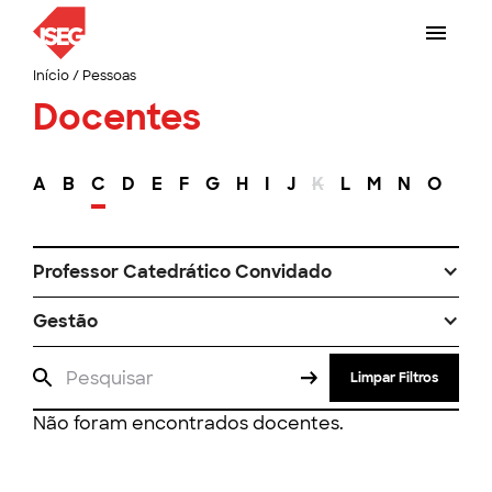
Início
/
Pessoas
Docentes
A
B
C
D
E
F
G
H
I
J
K
L
M
N
O
P
Professor Catedrático Convidado
Gestão
Limpar Filtros
Não foram encontrados docentes.