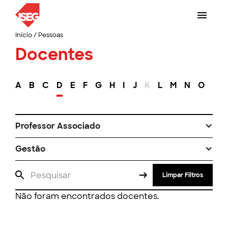
Início
/
Pessoas
Docentes
A
B
C
D
E
F
G
H
I
J
K
L
M
N
O
P
Professor Associado
Gestão
Limpar Filtros
Não foram encontrados docentes.