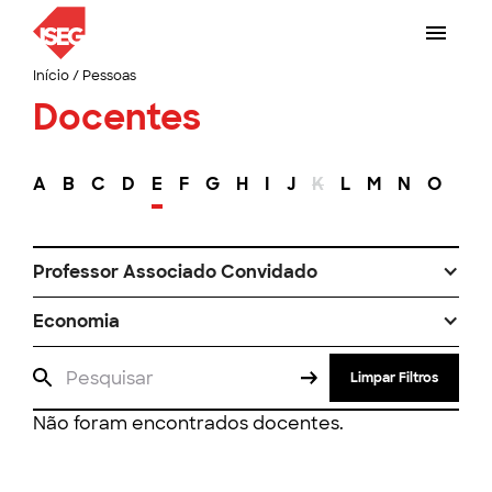
Início
/
Pessoas
Docentes
A
B
C
D
E
F
G
H
I
J
K
L
M
N
O
P
Professor Associado Convidado
Economia
Limpar Filtros
Não foram encontrados docentes.