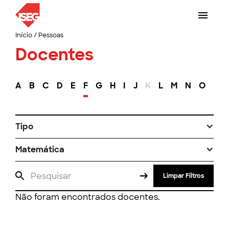
Início
/
Pessoas
Docentes
A
B
C
D
E
F
G
H
I
J
K
L
M
N
O
P
Tipo
Matemática
Limpar Filtros
Não foram encontrados docentes.