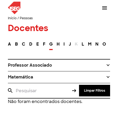
Início
/
Pessoas
Docentes
A
B
C
D
E
F
G
H
I
J
K
L
M
N
O
P
Professor Associado
Matemática
Limpar Filtros
Não foram encontrados docentes.