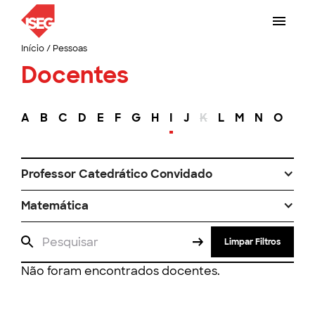
Início
/
Pessoas
Docentes
A
B
C
D
E
F
G
H
I
J
K
L
M
N
O
P
Professor Catedrático Convidado
Matemática
Limpar Filtros
Não foram encontrados docentes.