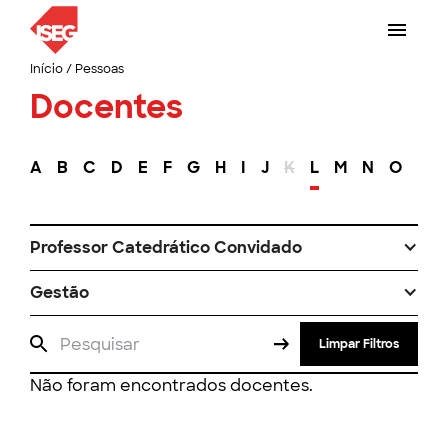
Início
/
Pessoas
Docentes
A
B
C
D
E
F
G
H
I
J
K
L
M
N
O
P
Professor Catedrático Convidado
Gestão
Limpar Filtros
Não foram encontrados docentes.