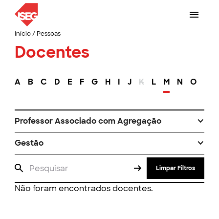
Início
/
Pessoas
Docentes
A
B
C
D
E
F
G
H
I
J
K
L
M
N
O
P
Professor Associado com Agregação
Gestão
Limpar Filtros
Não foram encontrados docentes.