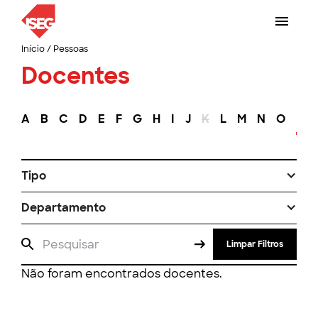
Início
/
Pessoas
Docentes
A
B
C
D
E
F
G
H
I
J
K
L
M
N
O
P
Tipo
Departamento
Limpar Filtros
Não foram encontrados docentes.