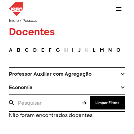
Início
/
Pessoas
Docentes
A
B
C
D
E
F
G
H
I
J
K
L
M
N
O
P
Professor Auxiliar com Agregação
Economia
Limpar Filtros
Não foram encontrados docentes.