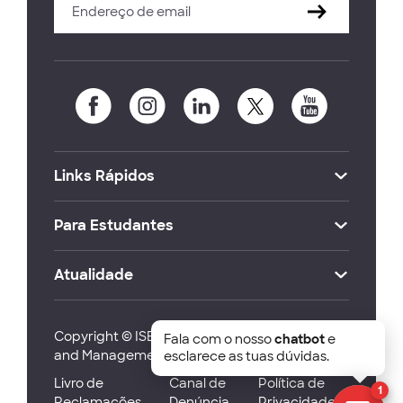
Links Rápidos
Para Estudantes
Atualidade
Copyright © ISEG Lisbon School of Economics
Fala com o nosso
chatbot
e
and Management 2026
esclarece as tuas dúvidas.
Livro de
Canal de
Política de
1
Reclamações
Denúncia
Privacidade