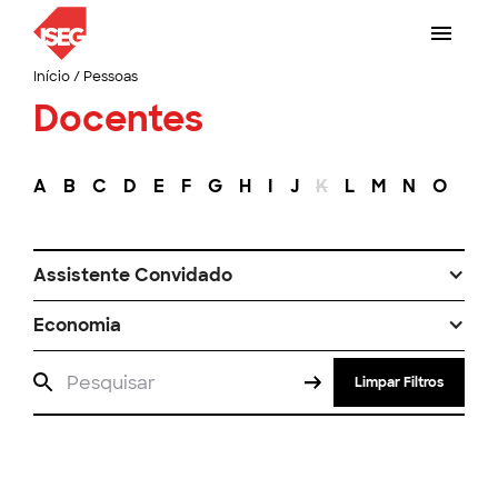
Início
/
Pessoas
Docentes
A
B
C
D
E
F
G
H
I
J
K
L
M
N
O
P
Assistente Convidado
Economia
Limpar Filtros