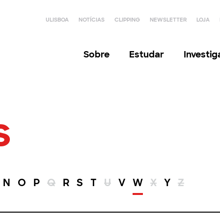
ULISBOA
NOTÍCIAS
CLIPPING
NEWSLETTER
LOJA
Sobre
Estudar
Investi
s
N
O
P
Q
R
S
T
U
V
W
X
Y
Z