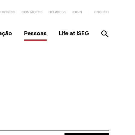
EVENTOS
CONTACTOS
HELPDESK
LOGIN
ENGLISH
gação
Pessoas
Life at ISEG