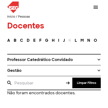
Início
/
Pessoas
Docentes
A
B
C
D
E
F
G
H
I
J
K
L
M
N
O
P
Professor Catedrático Convidado
Gestão
Limpar Filtros
Não foram encontrados docentes.