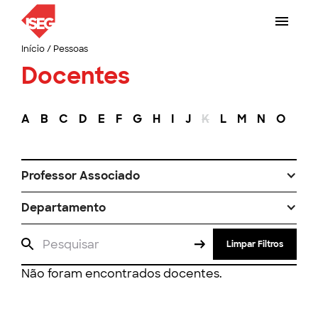
Início
/
Pessoas
Docentes
A
B
C
D
E
F
G
H
I
J
K
L
M
N
O
P
Professor Associado
Departamento
Limpar Filtros
Não foram encontrados docentes.