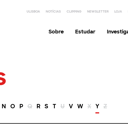
ULISBOA
NOTÍCIAS
CLIPPING
NEWSLETTER
LOJA
Sobre
Estudar
Investi
s
N
O
P
Q
R
S
T
U
V
W
X
Y
Z