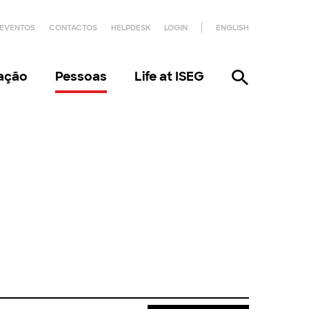
EVENTOS
CONTACTOS
HELPDESK
LOGIN
ENGLISH
gação
Pessoas
Life at ISEG