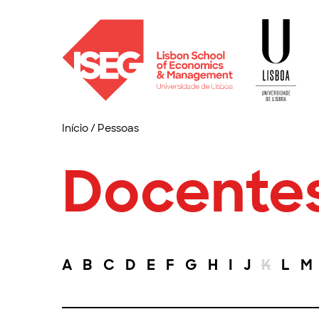
Início
/
Pessoas
Docente
A
B
C
D
E
F
G
H
I
J
K
L
M