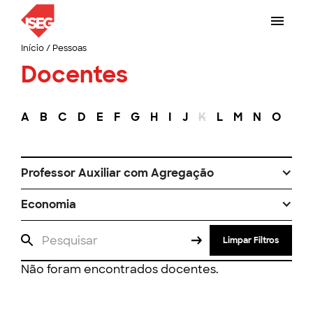
Início
/
Pessoas
Docentes
A
B
C
D
E
F
G
H
I
J
K
L
M
N
O
P
Professor Auxiliar com Agregação
Economia
Limpar Filtros
Não foram encontrados docentes.