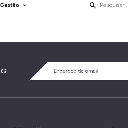
Gestão
EG