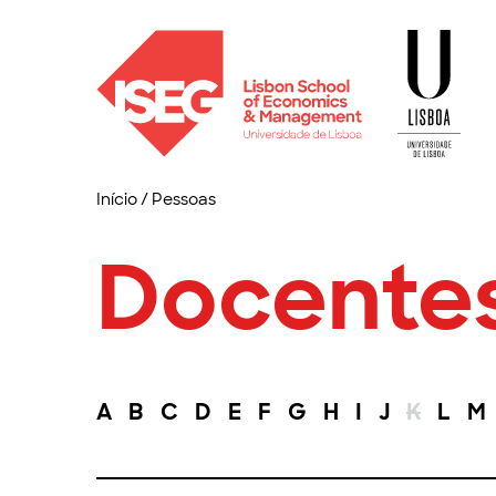
Início
/
Pessoas
Docente
A
B
C
D
E
F
G
H
I
J
K
L
M