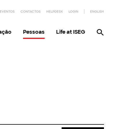
EVENTOS
CONTACTOS
HELPDESK
LOGIN
ENGLISH
gação
Pessoas
Life at ISEG