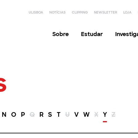
ULISBOA
NOTÍCIAS
CLIPPING
NEWSLETTER
LOJA
Sobre
Estudar
Investi
s
N
O
P
Q
R
S
T
U
V
W
X
Y
Z