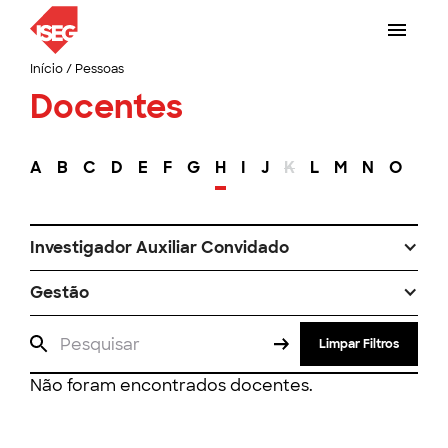
Início
/
Pessoas
Docentes
A
B
C
D
E
F
G
H
I
J
K
L
M
N
O
P
Investigador Auxiliar Convidado
Gestão
Limpar Filtros
Não foram encontrados docentes.